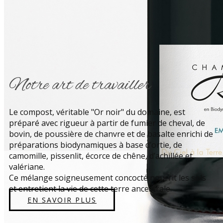
Notre art de travailler
Le compost, véritable "Or noir" du domaine, est
préparé avec rigueur à partir de fumier de cheval, de
bovin, de poussière de chanvre et de basalte enrichi de
préparations biodynamiques à base d’ortie, de
camomille, pissenlit, écorce de chêne, d’achillée et
valériane.
Ce mélange soigneusement concocté nourrit les sols
et entretient la vie de cette terre ancestrale.
EN SAVOIR PLUS