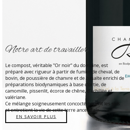
Notre art de travailler
Le compost, véritable "Or noir" du domaine, est
préparé avec rigueur à partir de fumier de cheval, de
bovin, de poussière de chanvre et de basalte enrichi de
préparations biodynamiques à base d’ortie, de
camomille, pissenlit, écorce de chêne, d’achillée et
valériane.
Ce mélange soigneusement concocté nourrit les sols
et entretient la vie de cette terre ancestrale.
EN SAVOIR PLUS