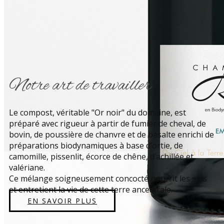
Notre art de travailler
Le compost, véritable "Or noir" du domaine, est
préparé avec rigueur à partir de fumier de cheval, de
bovin, de poussière de chanvre et de basalte enrichi de
préparations biodynamiques à base d’ortie, de
camomille, pissenlit, écorce de chêne, d’achillée et
valériane.
Ce mélange soigneusement concocté nourrit les sols
et entretient la vie de cette terre ancestrale.
EN SAVOIR PLUS